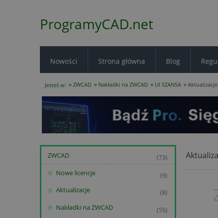
ProgramyCAD.net
Nowości
Strona główna
Blog
Regu
»
»
»
»
ZWCAD
Nakładki na ZWCAD
UI SZANSA
Aktualizacje
Jesteś w:
Aktualiza
ZWCAD
(73)
Nowe licencje
(9)
Aktualizacje
(8)
Nakładki na ZWCAD
(55)