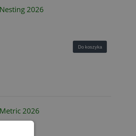
WNesting 2026
Do koszyka
WMetric 2026
rsji ZWMetric