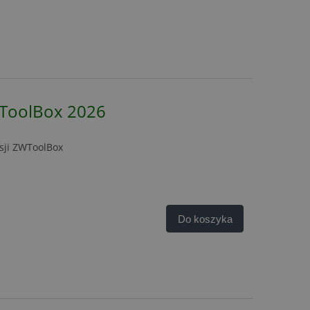
WToolBox 2026
rsji ZWToolBox
Do koszyka