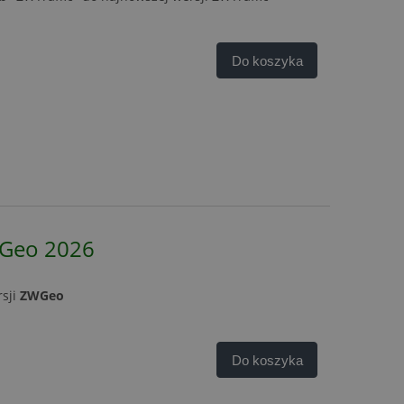
Do koszyka
WGeo 2026
rsji
ZWGeo
Do koszyka