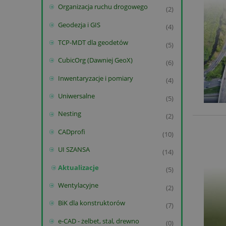
Organizacja ruchu drogowego
(2)
Geodezja i GIS
(4)
TCP-MDT dla geodetów
(5)
CubicOrg (Dawniej GeoX)
(6)
Inwentaryzacje i pomiary
(4)
Uniwersalne
(5)
Nesting
(2)
CADprofi
(10)
UI SZANSA
(14)
Aktualizacje
(5)
Wentylacyjne
(2)
BiK dla konstruktorów
(7)
e-CAD - żelbet, stal, drewno
(0)