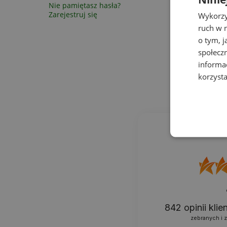
Nie pamiętasz hasła?
Zarejestruj się
Wykorzy
ruch w n
o tym, 
społecz
informa
korzysta
842
opinii kli
zebranych i 