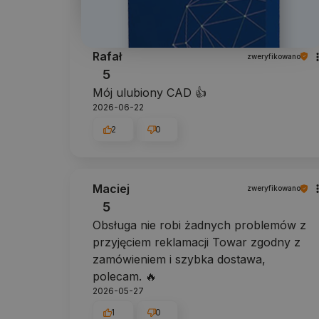
Rafał
zweryfikowano
5
Mój ulubiony CAD 👍️
2026-06-22
2
0
Maciej
zweryfikowano
5
Obsługa nie robi żadnych problemów z
przyjęciem reklamacji Towar zgodny z
zamówieniem i szybka dostawa,
polecam. 🔥
2026-05-27
1
0