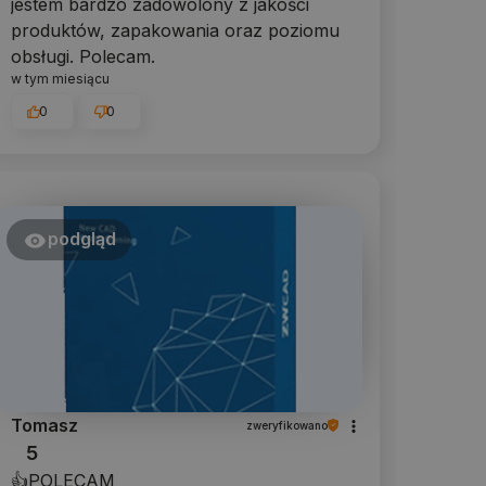
jestem bardzo zadowolony z jakości
produktów, zapakowania oraz poziomu
obsługi. Polecam.
w tym miesiącu
0
0
podgląd
Tomasz
zweryfikowano
5
👍️POLECAM