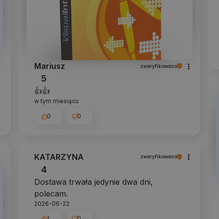
Mariusz
zweryfikowano
5
👍️👍️
w tym miesiącu
0
0
KATARZYNA
zweryfikowano
4
Dostawa trwała jedynie dwa dni,
polecam.
2026-06-22
1
0