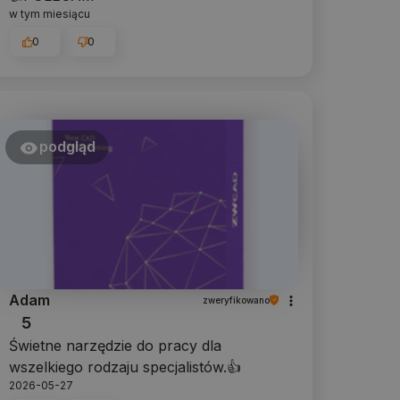
w tym miesiącu
0
0
podgląd
Adam
zweryfikowano
5
Świetne narzędzie do pracy dla
wszelkiego rodzaju specjalistów.👍️
2026-05-27