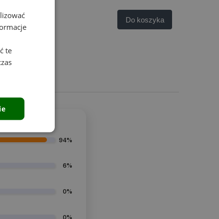
alizować
Do koszyka
formacje
ć te
czas
ie
94%
6%
0%
0%