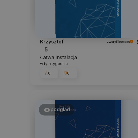
Krzysztof
zweryfikowano
5
Łatwa instalacja
w tym tygodniu
0
0
podgląd