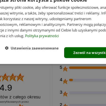
221,40 zł
stujemy pliki cookie, aby oferować funkcje społecznościowe, an
aszej witrynie, a także, żeby spersonalizować treści i reklamy. In
180,00 zł
Cena netto:
jak korzystasz z naszej witryny, udostępniamy partnerom
nościowym, reklamowym i analitycznym. Partnerzy mogą połączy
cje z innymi danymi otrzymanymi od Ciebie lub uzyskanymi pod
nia z ich usług.
Polityka prywatności
Ustawienia zaawansowane
Zezwól na wszystk
5
4
4.9
3
entów
z całego okresu
zweryfikowanych przez
2