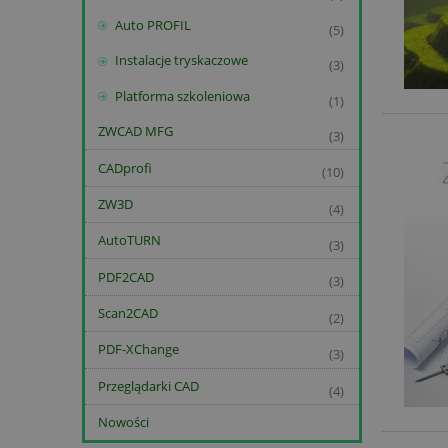
Auto PROFIL
(5)
Instalacje tryskaczowe
(3)
Platforma szkoleniowa
(1)
ZWCAD MFG
(3)
CADprofi
(10)
ZW3D
(4)
AutoTURN
(3)
PDF2CAD
(3)
Scan2CAD
(2)
PDF-XChange
(3)
Przeglądarki CAD
(4)
Nowości