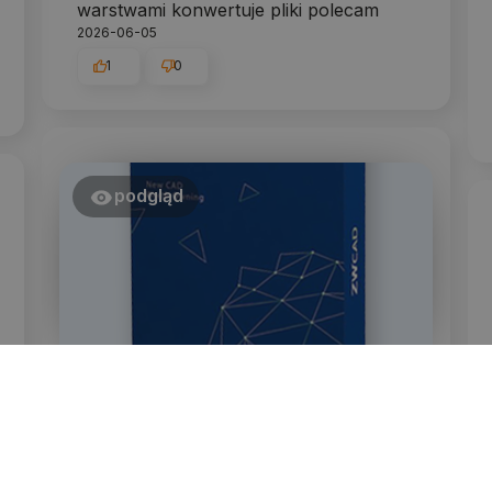
warstwami konwertuje pliki polecam
2026-06-05
1
0
podgląd
Marek
zweryfikowano
4
Program OK - jesteśmy zadowoleni. Na
razie się uczymy ale już widać że