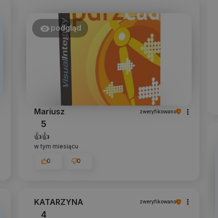
podgląd
Mariusz
zweryfikowano
5
👍️👍️
w tym miesiącu
0
0
KATARZYNA
zweryfikowano
4