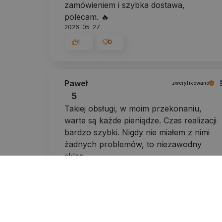
zamówieniem i szybka dostawa,
polecam. 🔥
2026-05-27
1
0
Paweł
zweryfikowano
5
Takiej obsługi, w moim przekonaniu,
warte są każde pieniądze. Czas realizacji
bardzo szybki. Nigdy nie miałem z nimi
żadnych problemów, to niezawodny
sklep.
2026-05-11
1
0