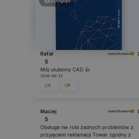
podgląd
Rafał
zweryfikowano
5
Mój ulubiony CAD 👍️
2026-06-22
2
0
Maciej
zweryfikowano
5
Obsługa nie robi żadnych problemów z
przyjęciem reklamacji Towar zgodny z