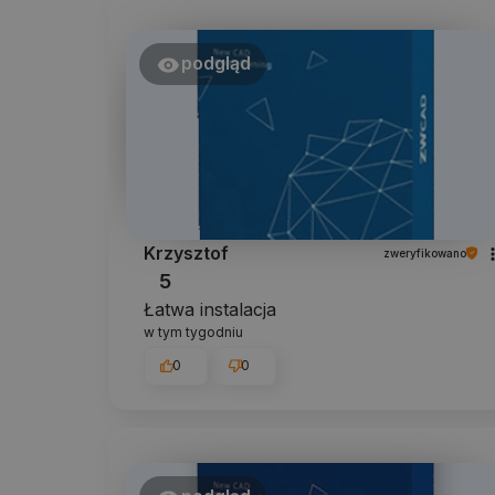
podgląd
Krzysztof
zweryfikowano
5
Łatwa instalacja
w tym tygodniu
0
0