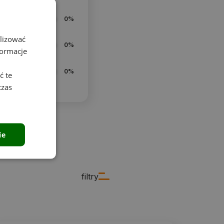
0%
alizować
0%
formacje
0%
ć te
czas
ie
filtry