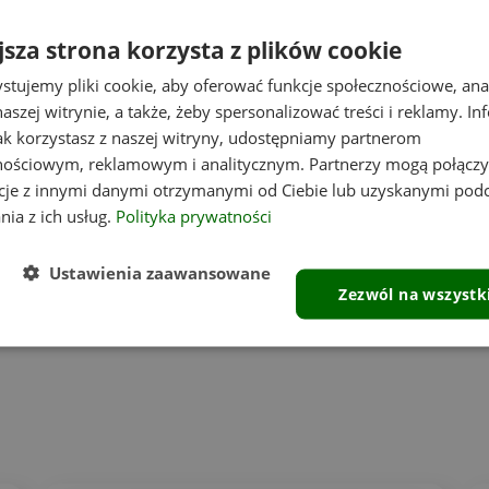
4.9
3
jsza strona korzysta z plików cookie
entów
z całego okresu
stujemy pliki cookie, aby oferować funkcje społecznościowe, an
zweryfikowanych przez
2
aszej witrynie, a także, żeby spersonalizować treści i reklamy. In
jak korzystasz z naszej witryny, udostępniamy partnerom
1
nościowym, reklamowym i analitycznym. Partnerzy mogą połączy
cje z innymi danymi otrzymanymi od Ciebie lub uzyskanymi pod
nia z ich usług.
Polityka prywatności
Ustawienia zaawansowane
Zezwól na wszystk
Opinie klientów