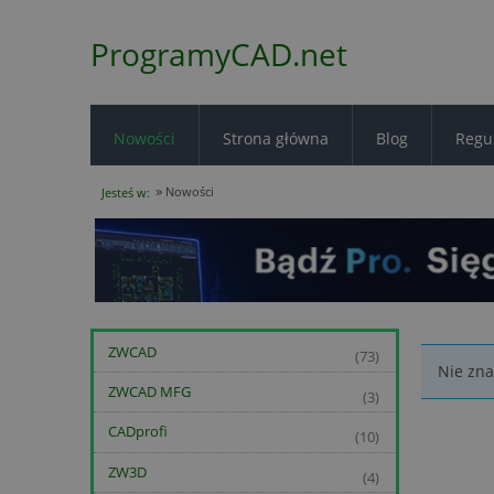
ProgramyCAD.net
Nowości
Strona główna
Blog
Regu
»
Nowości
Jesteś w:
ZWCAD
(73)
Nie zna
ZWCAD MFG
(3)
CADprofi
(10)
ZW3D
(4)