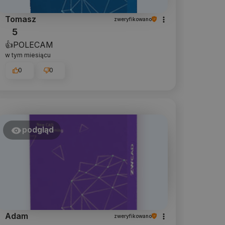
Tomasz
zweryfikowano
5
👍️POLECAM
w tym miesiącu
0
0
podgląd
Adam
zweryfikowano