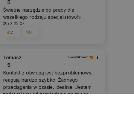
5
Świetne narzędzie do pracy dla
wszelkiego rodzaju specjalistów.👍️
2026-05-27
2
0
Tomasz
zweryfikowano
5
Kontakt z obsługą jest bezproblemowy,
reagują bardzo szybko. Żadnego
przeciągania w czasie, idealnie. Jestem
zadowolony od zamówienia po towar i
dostawę.
2026-05-11
1
0