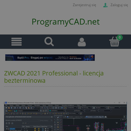
Zarejestruj się
Zaloguj się
ProgramyCAD.net
ZWCAD 2021 Professional - licencja
bezterminowa