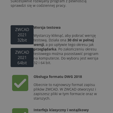
Sukcesywnie rozwijany program z pewnością
sprawdzi się w codziennej pracy.
Wersja testowa
ZWCAD
2021
Wystarczy kliknąć, aby pobrać wersję
32bit
testową. Działa ona
30 dni w pełnej
wersji
, a po upływie tego okresu jak
przeglądarka
. Po zakończeniu okresu
ZWCAD
testowego można pozostawić program
2021
na komputerze. Do wyboru jest wersja
64bit
32 i 64 bit.
Obsługa formatu DWG 2018
Obecnie to najnowszy format zapisu
plików ZWCAD. W ZWCAD otworzysz i
zapiszesz pliki w tym formacie oraz w
starszych.
Interfejs klasyczny i wstążkowy