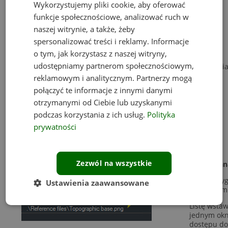
Wykorzystujemy pliki cookie, aby oferować
funkcje społecznościowe, analizować ruch w
naszej witrynie, a także, żeby
spersonalizować treści i reklamy. Informacje
Formuły w tabeli
o tym, jak korzystasz z naszej witryny,
udostępniamy partnerom społecznościowym,
W tabeli można już używać formuł np. dodawania, mnożenia
sumowania, obliczania średniej itp.
reklamowym i analitycznym. Partnerzy mogą
połączyć te informacje z innymi danymi
otrzymanymi od Ciebie lub uzyskanymi
podczas korzystania z ich usług.
Polityka
prywatności
Zezwól na wszystkie
Nowy man
Bardzo wyg
Ustawienia zaawansowane
podkładami
Listę wsta
jednym okni
dostępu do