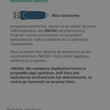
dodatkowo płatna).
Klucz sprzętowy
przypomina pendrivie, wystarczy go włożyć do portu
USB komputera, aby
ZWCAD
odczytał licencję.
Program można zainstalować na wszystkich
komputerach i tylko przekładać klucz pomiędzy
stanowiskami.
Klucz powinien być włożony do komputera przed
uruchomieniem ZWCAD i może zostać wyjęty po
zamknięciu programu.
UWAGA. Nie wydajemy duplikatów klucza w
przypadku jego zgubienia. Jeśli klucz jest
uszkodzony mechanicznie lub elektronicznie, to
można go wymienić na sprawny klucz.
Ostatnio oglądane