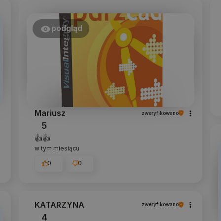
podgląd
Mariusz
zweryfikowano
5
👍️👍️
w tym miesiącu
0
0
KATARZYNA
zweryfikowano
4