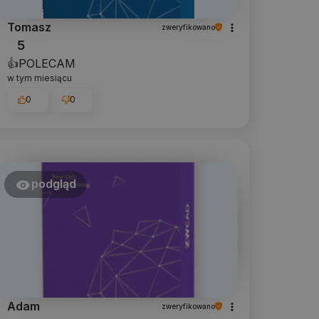
Tomasz
zweryfikowano
5
👍️POLECAM
w tym miesiącu
0
0
podgląd
Adam
zweryfikowano