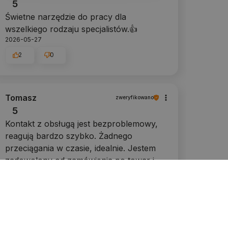
5
Świetne narzędzie do pracy dla
wszelkiego rodzaju specjalistów.👍️
2026-05-27
2
0
Tomasz
zweryfikowano
5
Kontakt z obsługą jest bezproblemowy,
reagują bardzo szybko. Żadnego
przeciągania w czasie, idealnie. Jestem
zadowolony od zamówienia po towar i
dostawę.
2026-05-11
1
0