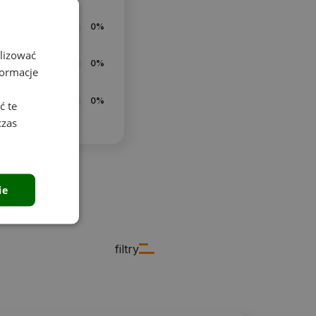
0%
alizować
0%
formacje
0%
ć te
czas
ie
filtry