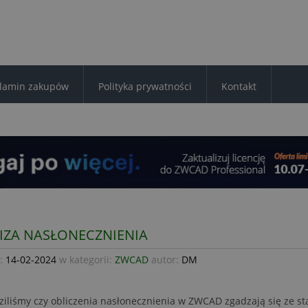
lamin zakupów
Polityka prywatności
Kontakt
IZA NASŁONECZNIENIA
:
14-02-2024
w kategorii:
ZWCAD
autor:
DM
iliśmy czy obliczenia nasłonecznienia w ZWCAD zgadzają się ze s