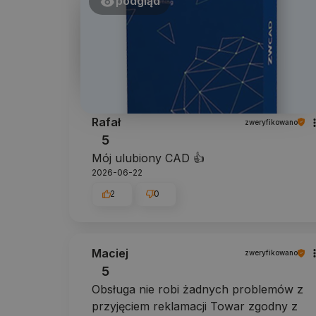
podgląd
Rafał
zweryfikowano
5
Mój ulubiony CAD 👍️
2026-06-22
2
0
Maciej
zweryfikowano
5
Obsługa nie robi żadnych problemów z
przyjęciem reklamacji Towar zgodny z