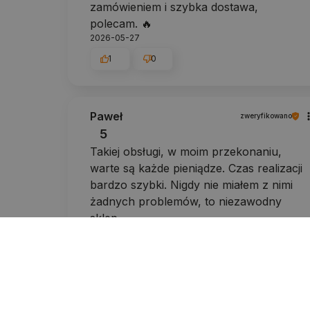
zamówieniem i szybka dostawa,
polecam. 🔥
2026-05-27
1
0
Paweł
zweryfikowano
5
Takiej obsługi, w moim przekonaniu,
warte są każde pieniądze. Czas realizacji
bardzo szybki. Nigdy nie miałem z nimi
żadnych problemów, to niezawodny
sklep.
2026-05-11
1
0