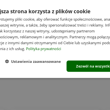
4.9
3
jsza strona korzysta z plików cookie
entów
z całego okresu
stujemy pliki cookie, aby oferować funkcje społecznościowe, an
zweryfikowanych przez
2
aszej witrynie, a także, żeby spersonalizować treści i reklamy. In
jak korzystasz z naszej witryny, udostępniamy partnerom
1
nościowym, reklamowym i analitycznym. Partnerzy mogą połączy
cje z innymi danymi otrzymanymi od Ciebie lub uzyskanymi pod
nia z ich usług.
Polityka prywatności
Ustawienia zaawansowane
Zezwól na wszystk
Opinie klientów