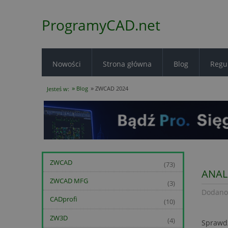
ProgramyCAD.net
Nowości
Strona główna
Blog
Regu
»
»
Blog
ZWCAD 2024
Jesteś w:
ZWCAD
(73)
ANAL
ZWCAD MFG
(3)
Dodano
CADprofi
(10)
ZW3D
(4)
Sprawdz