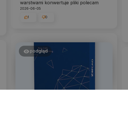
warstwami konwertuje pliki polecam
2026-06-05
1
0
podgląd
Marek
zweryfikowano
4
Program OK - jesteśmy zadowoleni. Na
razie się uczymy ale już widać że