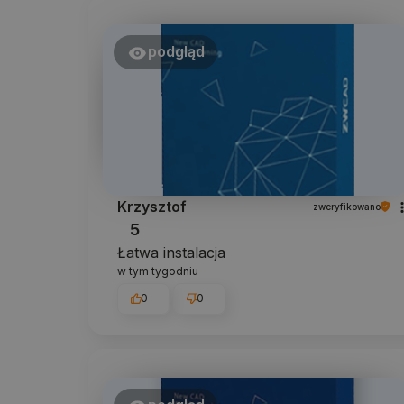
podgląd
Krzysztof
zweryfikowano
5
Łatwa instalacja
w tym tygodniu
0
0